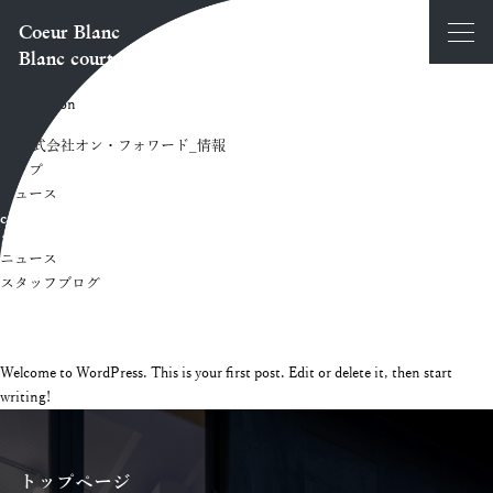
Coeur Blanc
Blanc court
information
情報
トップ
ニュース
category
カテゴリー
ニュース
スタッフブログ
2016.05.10
Uncategorized
Hello world!
Welcome to WordPress. This is your first post. Edit or delete it, then start
writing!
トップページ